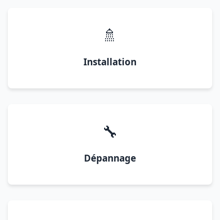
🚿
Installation
🔧
Dépannage