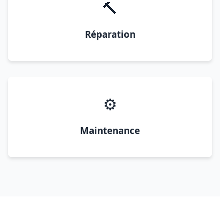
🔨
Réparation
⚙️
Maintenance