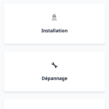
🚿
Installation
🔧
Dépannage