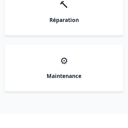
🔨
Réparation
⚙️
Maintenance