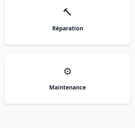
🔨
Réparation
⚙️
Maintenance