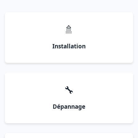
🚿
Installation
🔧
Dépannage