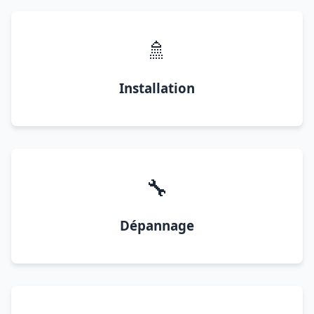
🚿
Installation
🔧
Dépannage