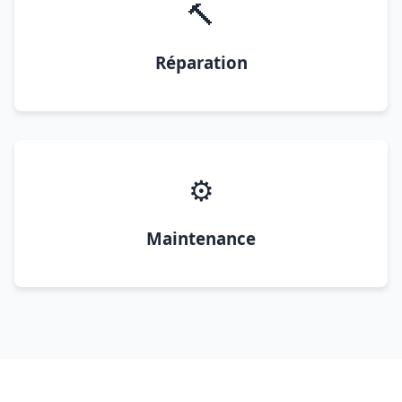
🔨
Réparation
⚙️
Maintenance