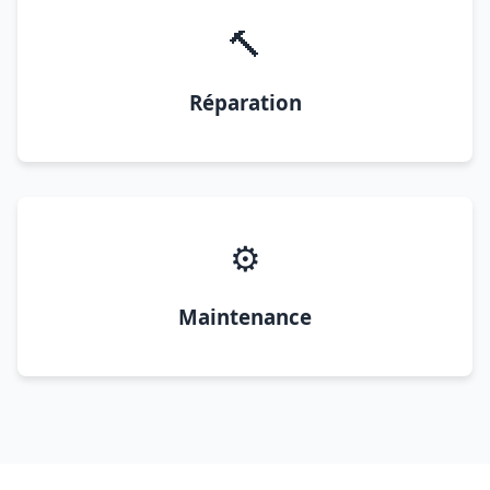
🔨
Réparation
⚙️
Maintenance