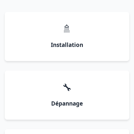
🚿
Installation
🔧
Dépannage