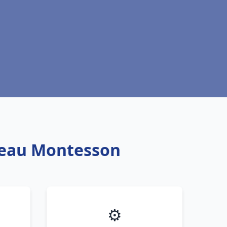
e eau Montesson
⚙️