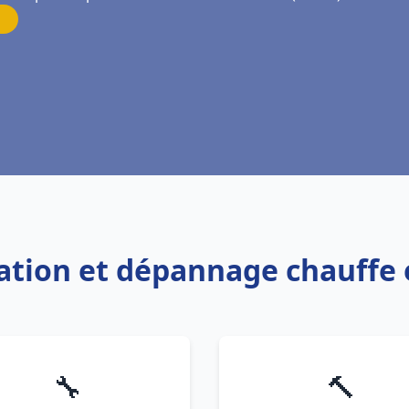
llation et dépannage chauff
🔧
🔨