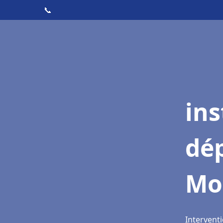
📞
ins
dé
Mo
Intervent