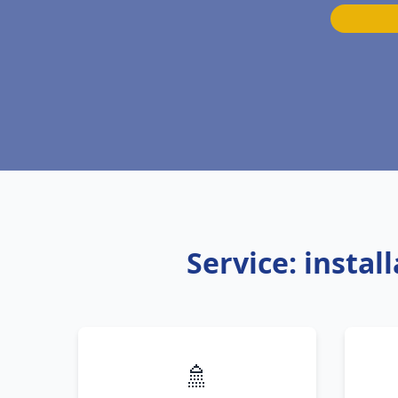
Service: insta
🚿