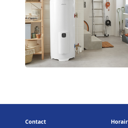
Contact
Horair