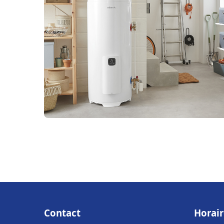
Contact
Horair