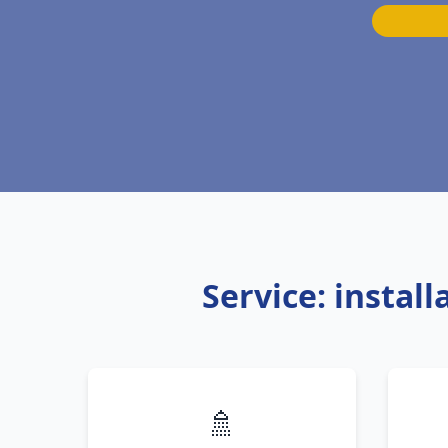
Service: insta
🚿