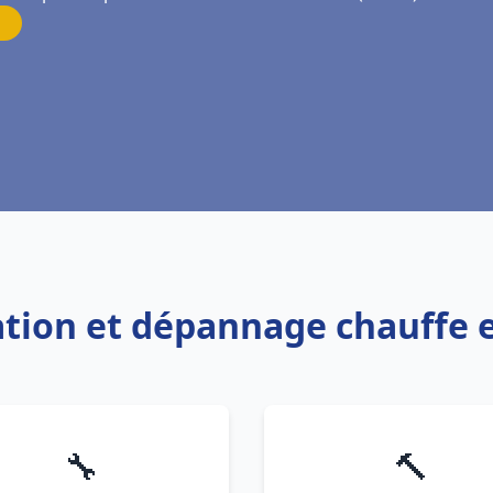
llation et dépannage chauffe
🔧
🔨