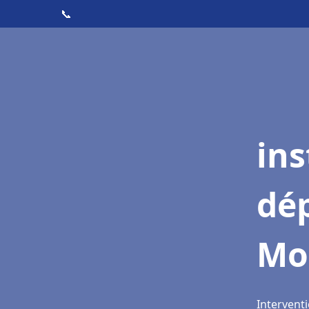
📞
ins
dé
Mo
Intervent