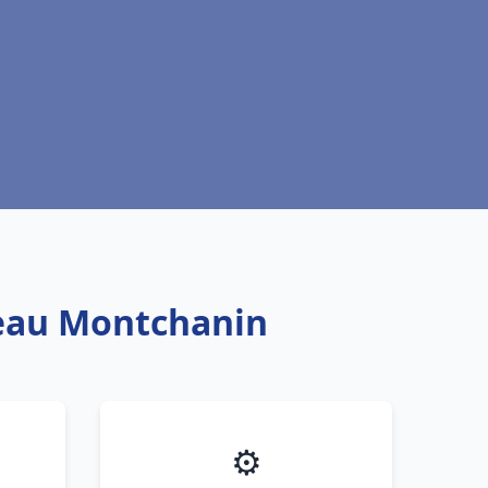
 eau Montchanin
⚙️