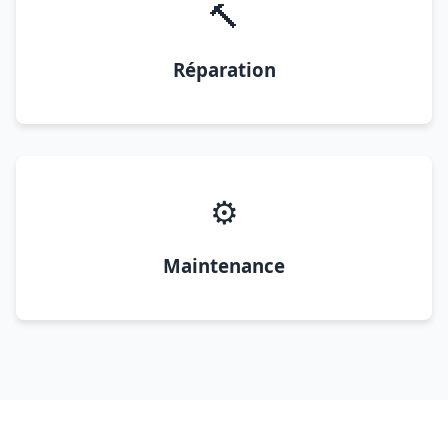
🔨
Réparation
⚙️
Maintenance