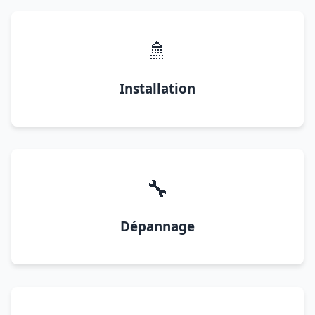
🚿
Installation
🔧
Dépannage