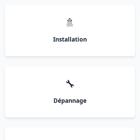
🚿
Installation
🔧
Dépannage