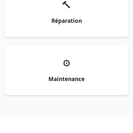
🔨
Réparation
⚙️
Maintenance