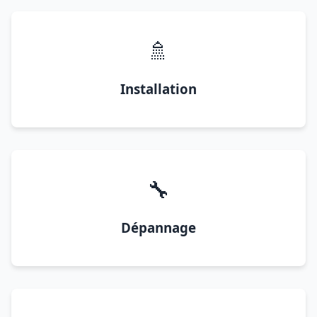
🚿
Installation
🔧
Dépannage