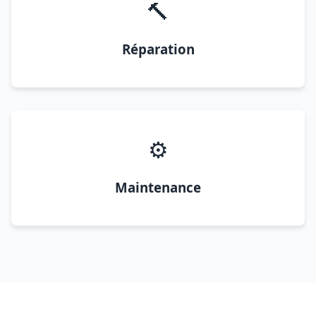
🔨
Réparation
⚙️
Maintenance