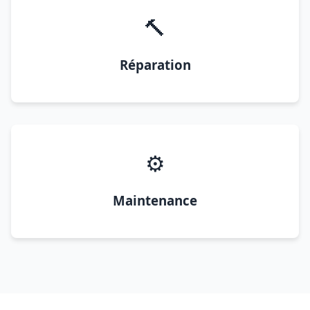
🔨
Réparation
⚙️
Maintenance