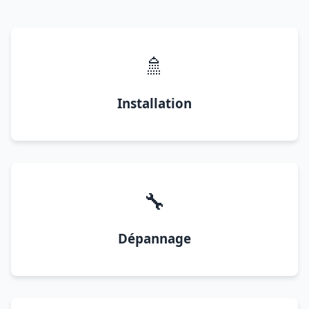
🚿
Installation
🔧
Dépannage