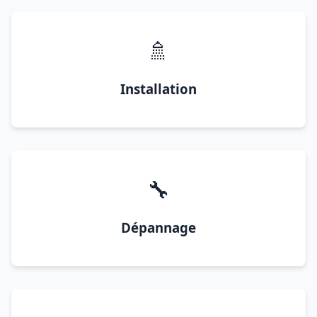
🚿
Installation
🔧
Dépannage