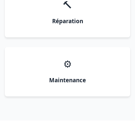
🔨
Réparation
⚙️
Maintenance