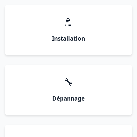
🚿
Installation
🔧
Dépannage