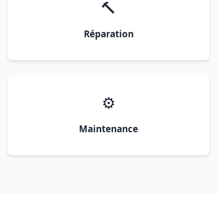
🔨
Réparation
⚙️
Maintenance