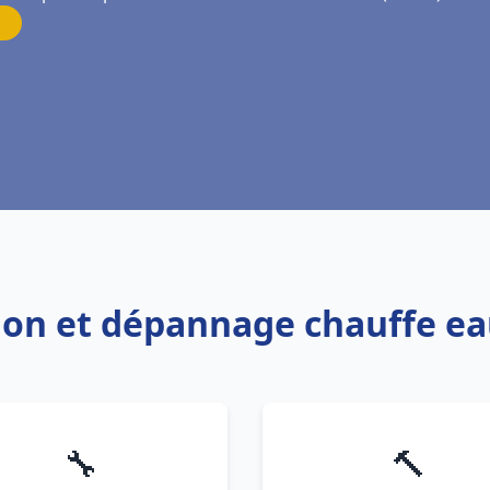
tion et dépannage chauffe ea
🔧
🔨