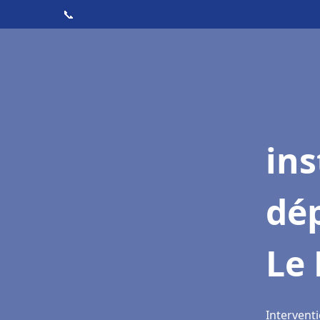
📞
ins
dé
Le 
Interventi