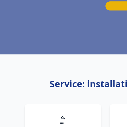
Service: installa
🚿