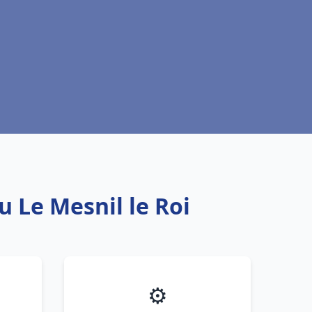
u Le Mesnil le Roi
⚙️