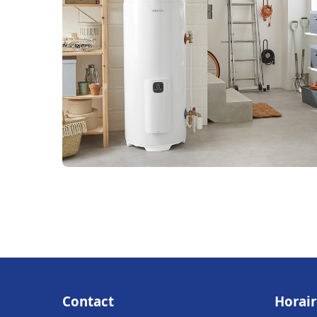
Contact
Horair