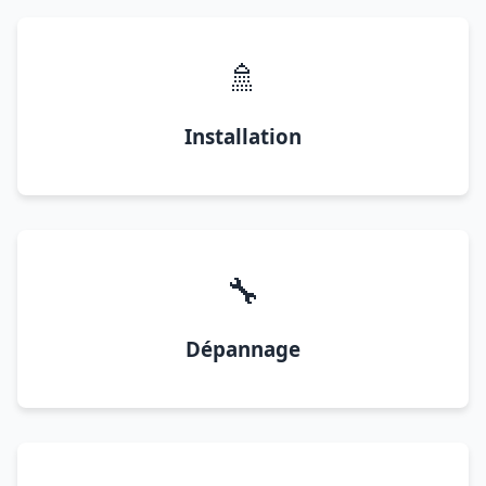
🚿
Installation
🔧
Dépannage