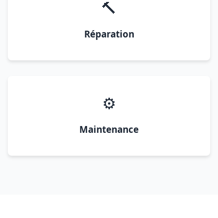
🔨
Réparation
⚙️
Maintenance