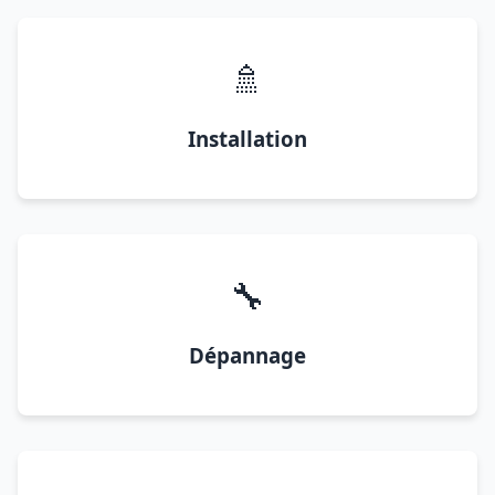
🚿
Installation
🔧
Dépannage