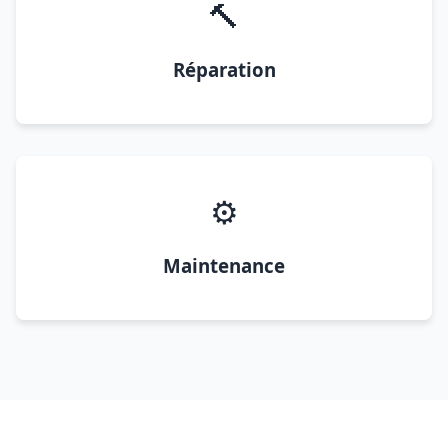
🔨
Réparation
⚙️
Maintenance