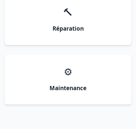
🔨
Réparation
⚙️
Maintenance