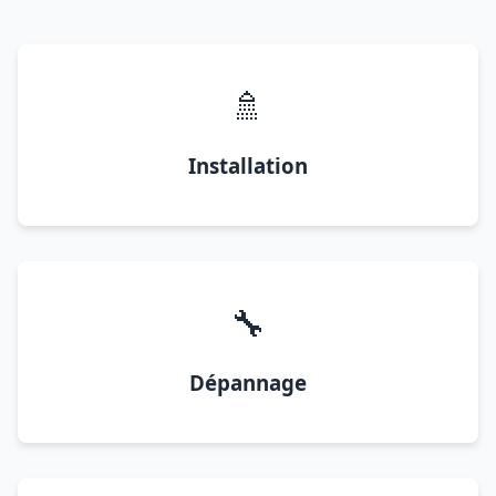
🚿
Installation
🔧
Dépannage