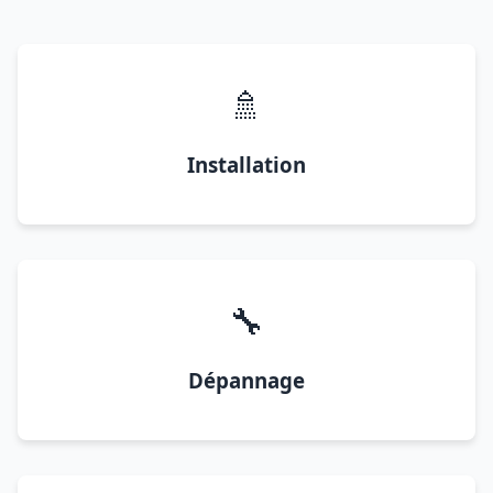
🚿
Installation
🔧
Dépannage