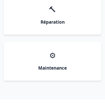
🔨
Réparation
⚙️
Maintenance