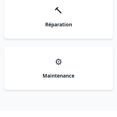
🔨
Réparation
⚙️
Maintenance