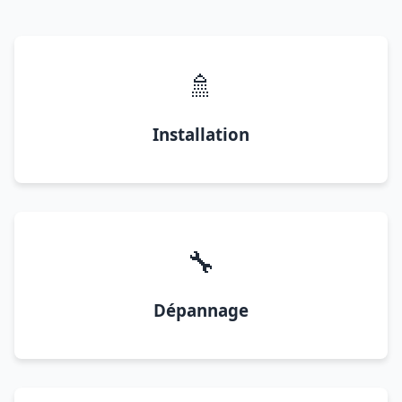
🚿
Installation
🔧
Dépannage