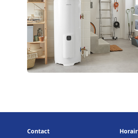
Contact
Horair