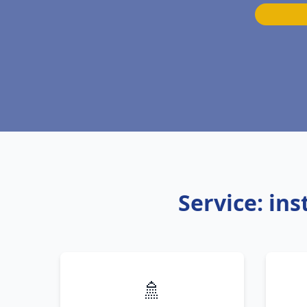
Service: in
🚿