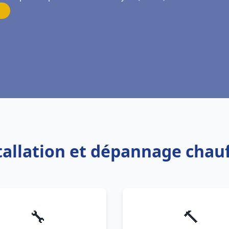
stallation et dépannage chau
🔧
🔨