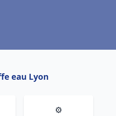
ffe eau Lyon
⚙️