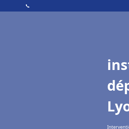
📞
ins
dé
Ly
Interventi