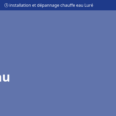
🕒 installation et dépannage chauffe eau Luré
au