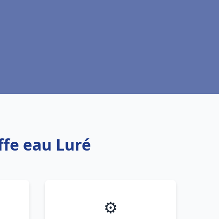
ffe eau Luré
⚙️