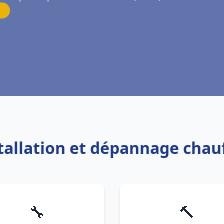
stallation et dépannage chau
🔧
🔨