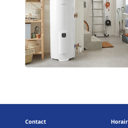
Contact
Horair