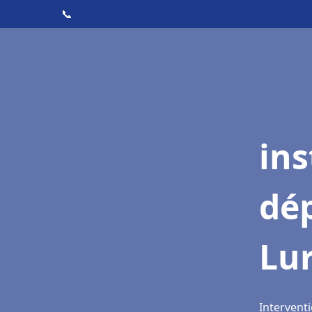
📞
ins
dé
Lu
Interventi