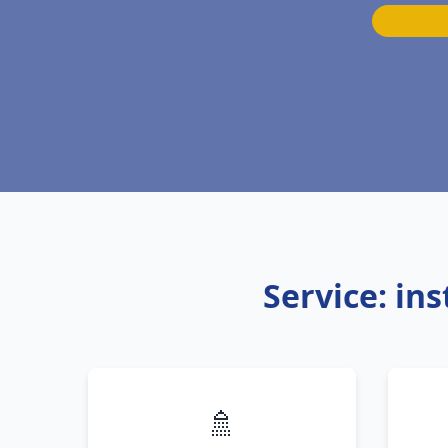
Service: in
🚿