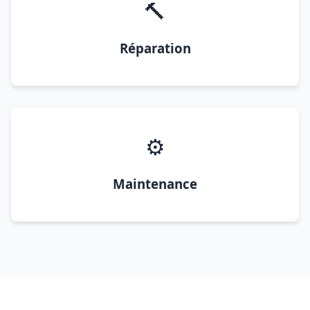
🔨
Réparation
⚙️
Maintenance