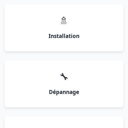
🚿
Installation
🔧
Dépannage