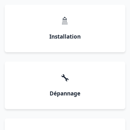
🚿
Installation
🔧
Dépannage