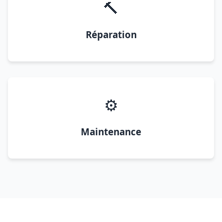
🔨
Réparation
⚙️
Maintenance