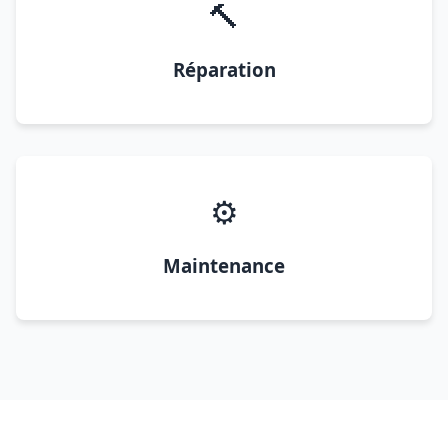
🔨
Réparation
⚙️
Maintenance