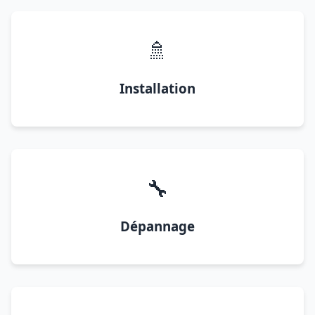
🚿
Installation
🔧
Dépannage