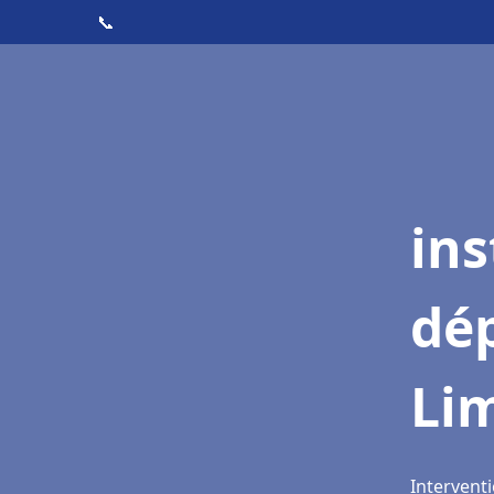
📞
ins
dé
Li
Intervent