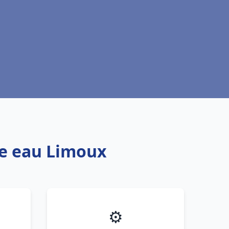
fe eau Limoux
⚙️