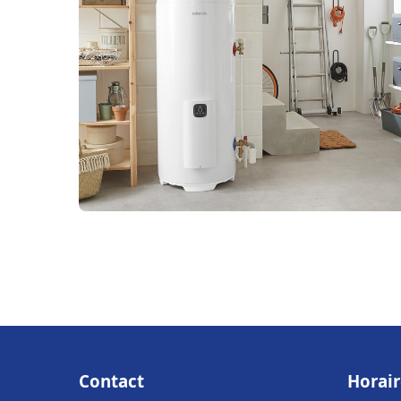
Contact
Horair