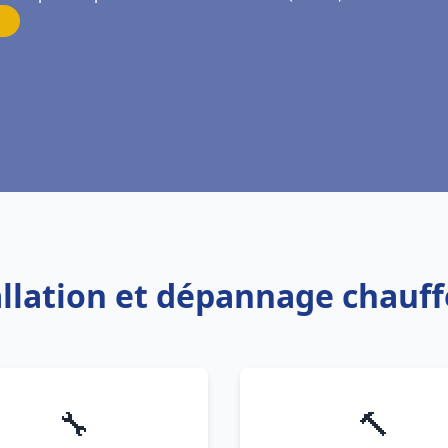
tallation et dépannage chauf
🔧
🔨