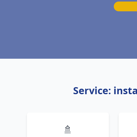
Service: ins
🚿