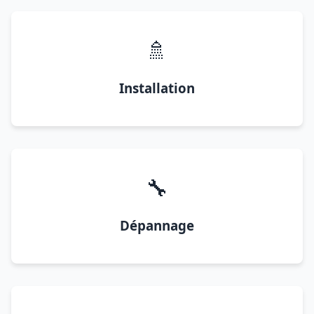
🚿
Installation
🔧
Dépannage