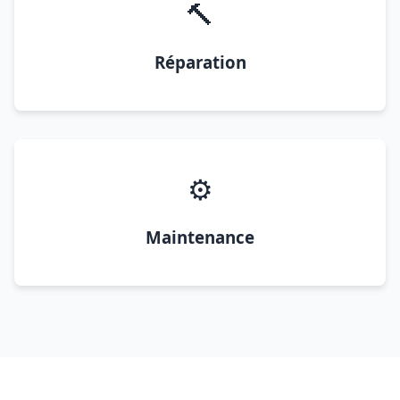
🔨
Réparation
⚙️
Maintenance