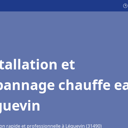
🕒
tallation et
pannage chauffe e
guevin
on rapide et professionnelle à Léguevin (31490)