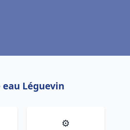
e eau Léguevin
⚙️