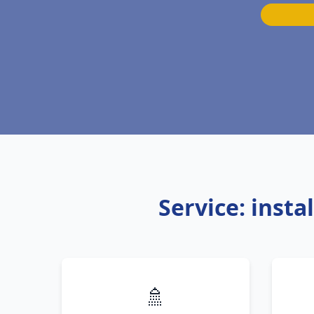
Service: inst
🚿