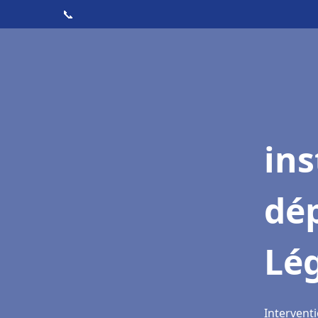
📞
ins
dé
Lé
Interventi