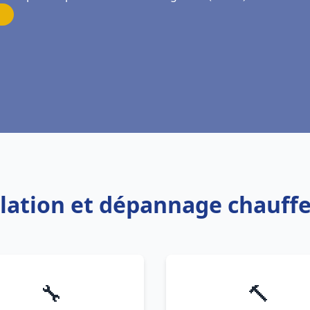
allation et dépannage chauff
🔧
🔨