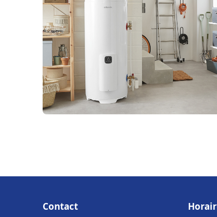
Contact
Horair