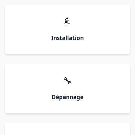
🚿
Installation
🔧
Dépannage