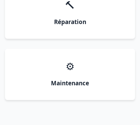
🔨
Réparation
⚙️
Maintenance