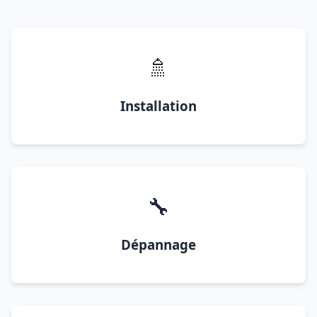
🚿
Installation
🔧
Dépannage