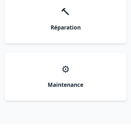
🔨
Réparation
⚙️
Maintenance