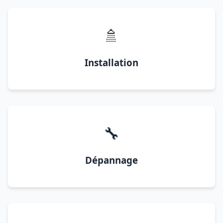
🚿
Installation
🔧
Dépannage