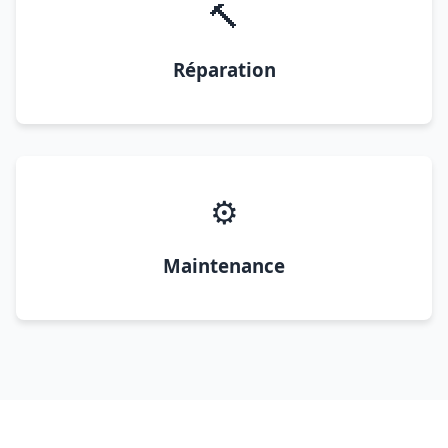
🔨
Réparation
⚙️
Maintenance