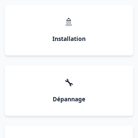
🚿
Installation
🔧
Dépannage