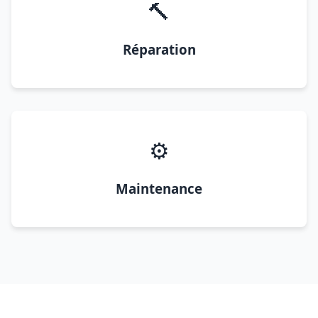
🔨
Réparation
⚙️
Maintenance