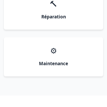
🔨
Réparation
⚙️
Maintenance