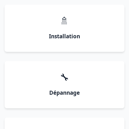
🚿
Installation
🔧
Dépannage