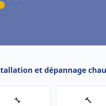
stallation et dépannage chau
🔧
🔨