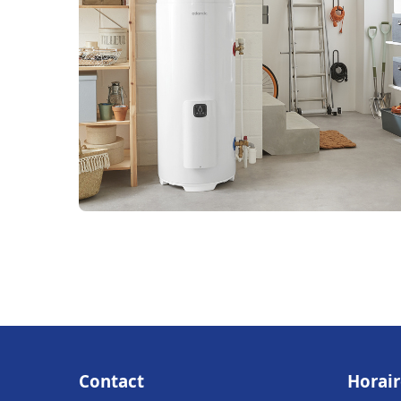
Contact
Horair