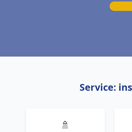
Service: in
🚿