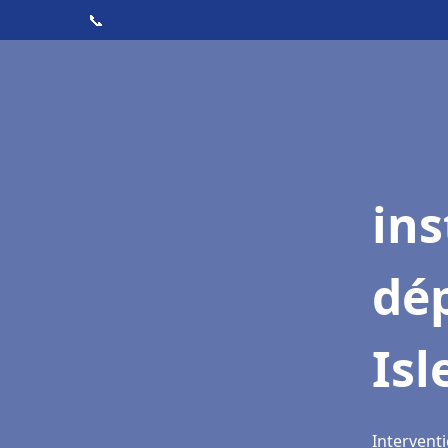
📞
ins
dé
Isl
Interventi