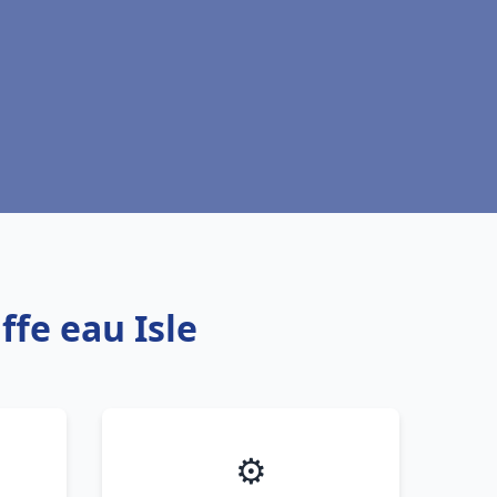
ffe eau Isle
⚙️