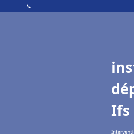
📞
ins
dé
Ifs
Interventi