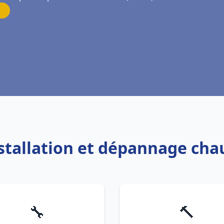
nstallation et dépannage chau
🔧
🔨