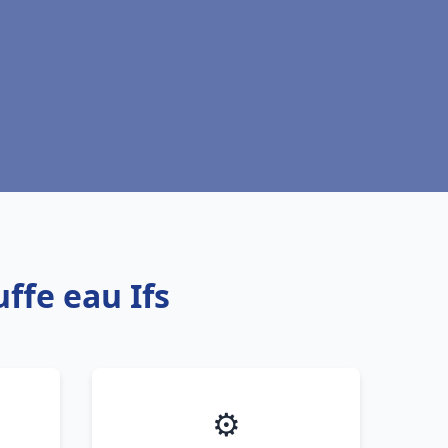
ffe eau Ifs
⚙️