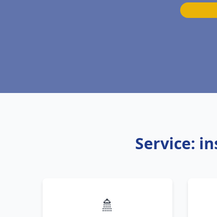
Service: i
🚿