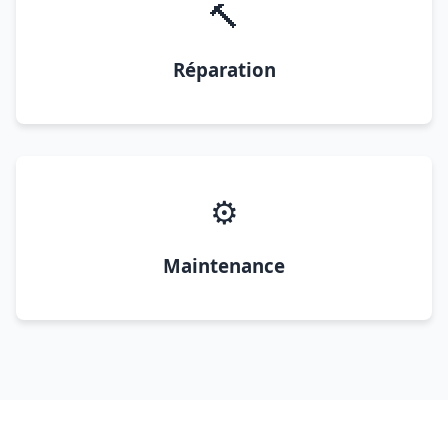
🔨
Réparation
⚙️
Maintenance