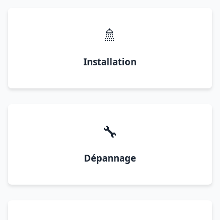
🚿
Installation
🔧
Dépannage