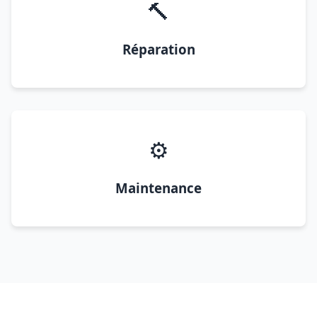
🔨
Réparation
⚙️
Maintenance