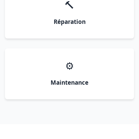
🔨
Réparation
⚙️
Maintenance