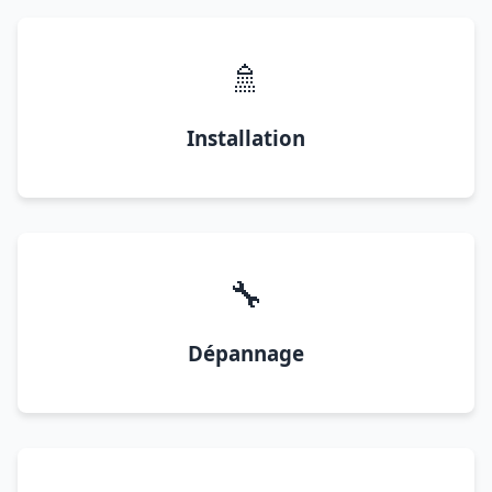
🚿
Installation
🔧
Dépannage