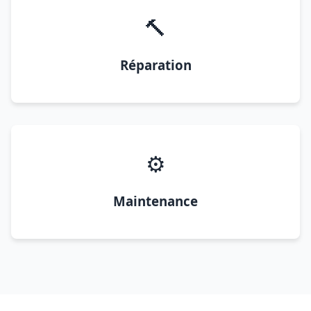
🔨
Réparation
⚙️
Maintenance