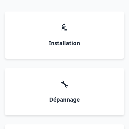
🚿
Installation
🔧
Dépannage