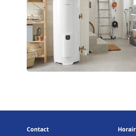
Contact
Horair