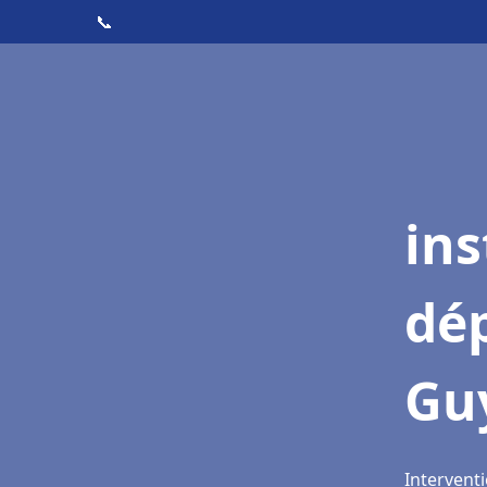
📞
ins
dé
Gu
Intervent