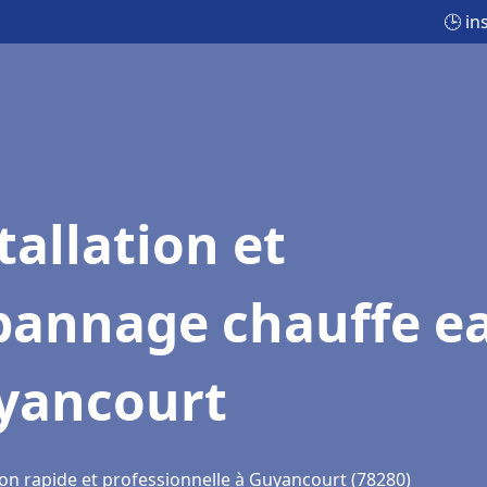
🕒 in
tallation et
pannage chauffe e
yancourt
ion rapide et professionnelle à Guyancourt (78280)