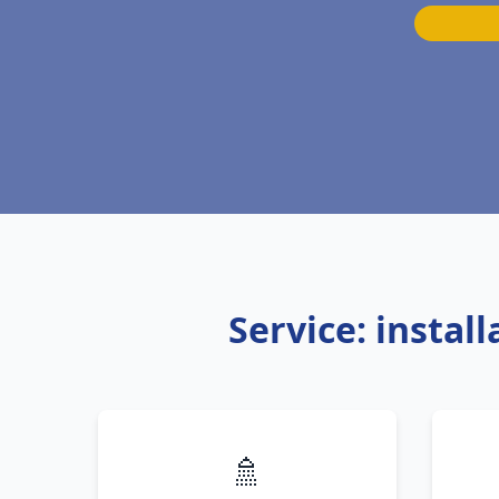
Service: insta
🚿