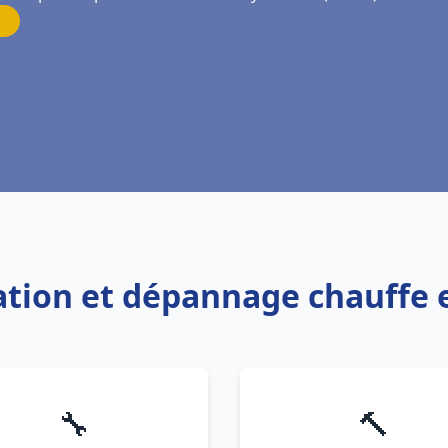
llation et dépannage chauffe
🔧
🔨