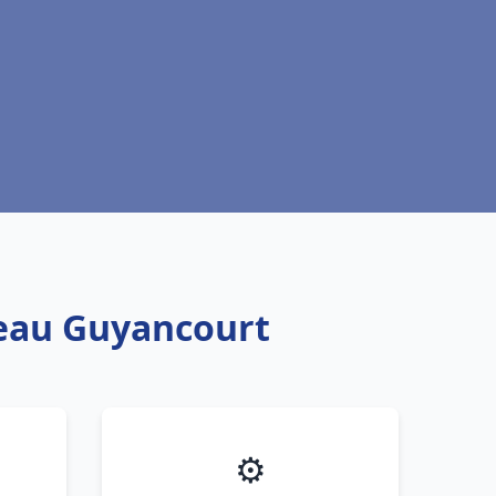
 eau Guyancourt
⚙️