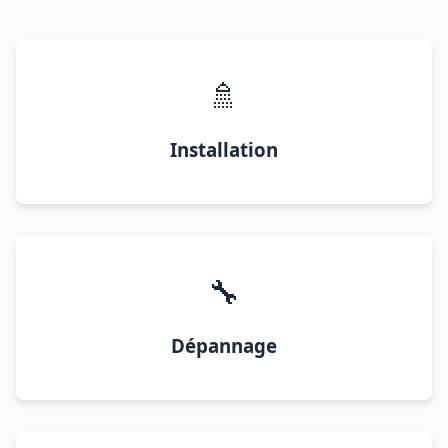
🚿
Installation
🔧
Dépannage