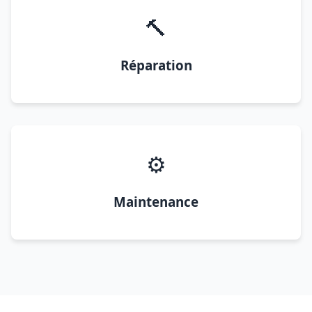
🔨
Réparation
⚙️
Maintenance