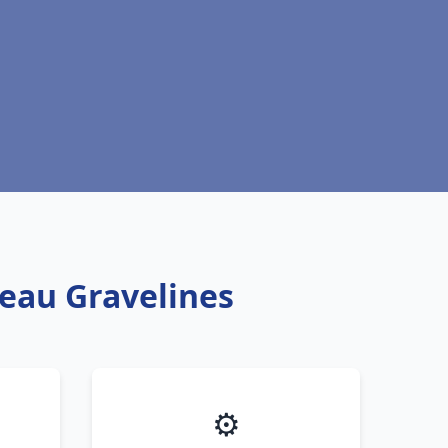
 eau Gravelines
⚙️