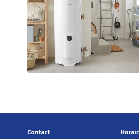
Contact
Horair