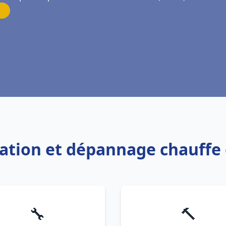
llation et dépannage chauffe
🔧
🔨