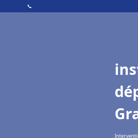
📞
ins
dé
Gr
Interventi