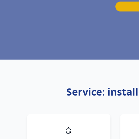
Service: insta
🚿