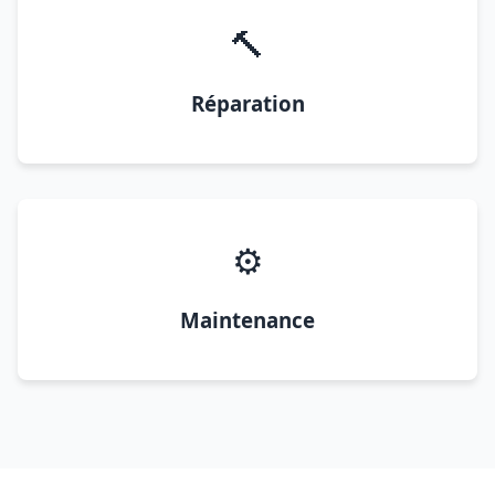
🔨
Réparation
⚙️
Maintenance