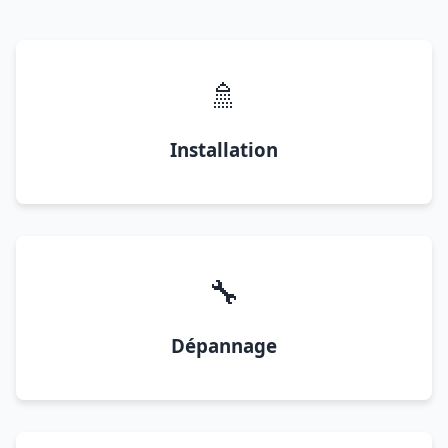
🚿
Installation
🔧
Dépannage