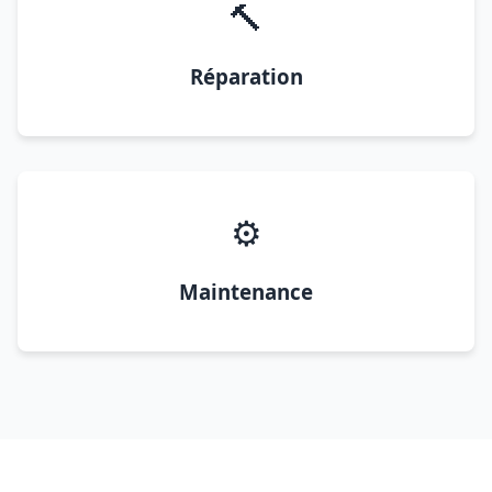
🔨
Réparation
⚙️
Maintenance