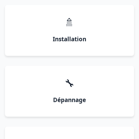
🚿
Installation
🔧
Dépannage