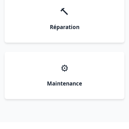
🔨
Réparation
⚙️
Maintenance