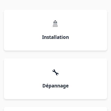
🚿
Installation
🔧
Dépannage