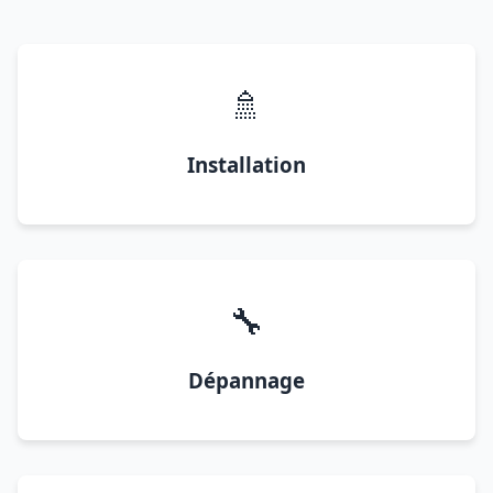
🚿
Installation
🔧
Dépannage