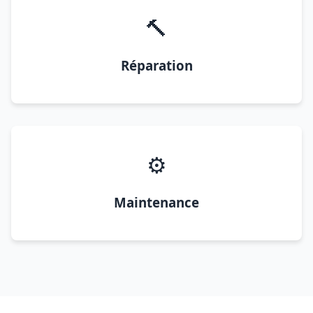
🔨
Réparation
⚙️
Maintenance