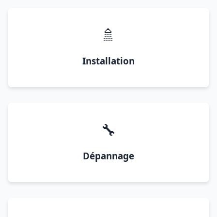
🚿
Installation
🔧
Dépannage