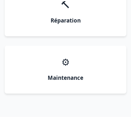
🔨
Réparation
⚙️
Maintenance