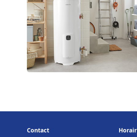
Contact
Horair