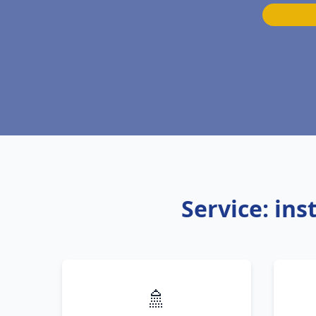
Service: in
🚿