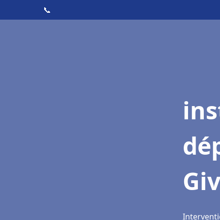
📞
ins
dé
Giv
Interventi