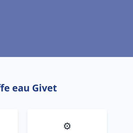
fe eau Givet
⚙️