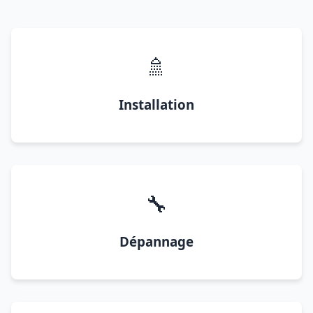
🚿
Installation
🔧
Dépannage