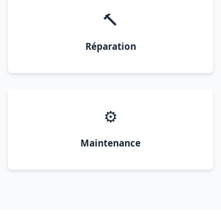
🔨
Réparation
⚙️
Maintenance