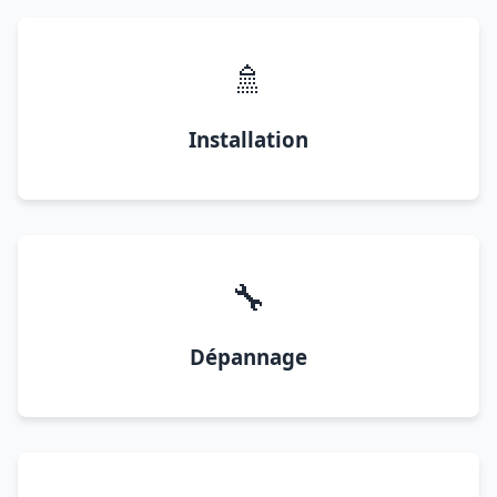
🚿
Installation
🔧
Dépannage