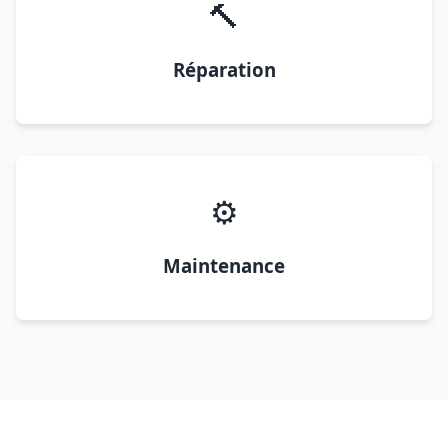
🔨
Réparation
⚙️
Maintenance