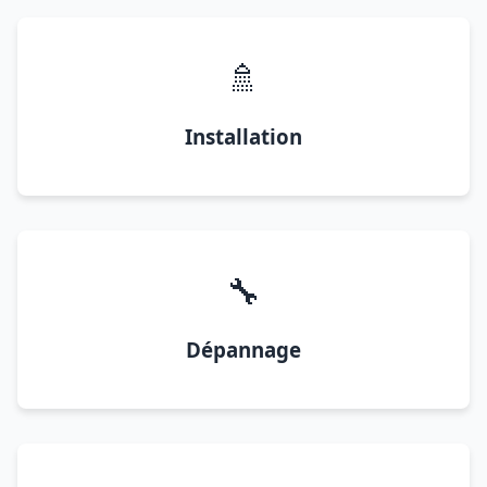
🚿
Installation
🔧
Dépannage