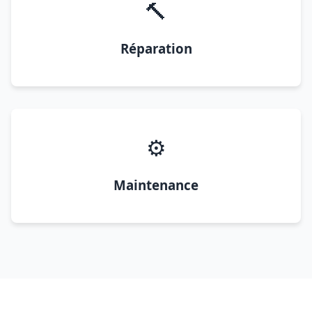
🔨
Réparation
⚙️
Maintenance